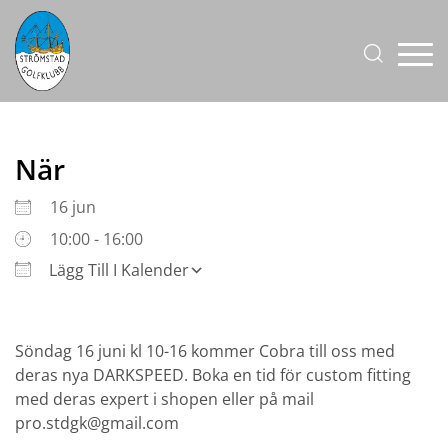
När
Ladda ner ICS
Google Kalender
iC
16 jun
10:00 - 16:00
Lägg Till I Kalender
Söndag 16 juni kl 10-16 kommer Cobra till oss med
deras nya DARKSPEED. Boka en tid för custom fitting
med deras expert i shopen eller på mail
pro.stdgk@gmail.com