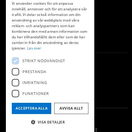
Vi använder cookies för att anpassa
Kalender
innehåll, annonser och för att analysera vår
trafik. Vi delar också information om din
Pro/Shop/Träning
användning av vår webbplats med våra
Äta
reklam- och analyspartners som kan
kombinera den med annan information som
Partners
du har tillhandahållit dem eller som de har
Kontakt
samlat in från din användning av deras
tjänster.
Läs mer
Kontakt
STRIKT NÖDVÄNDIGT
PRESTANDA
Golfbanevägen
452 90 Strömstad
INRIKTNING
0526-617 88
FUNKTIONER
kansli@stdgk.se
ACCEPTERA ALLA
AVVISA ALLT
© Strömstad GK
VISA DETALJER
Administration
Hemsidan levereras av Kust IT