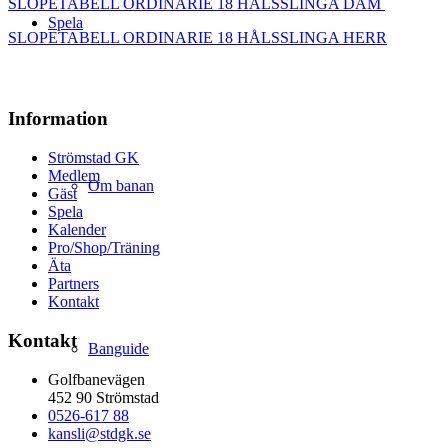
SLOPETABELL ORDINARIE 18 HÅLSSLINGA DAM
Spela
SLOPETABELL ORDINARIE 18 HÅLSSLINGA HERR
Information
Strömstad GK
Medlem
Om banan
Gäst
Spela
Kalender
Pro/Shop/Träning
Äta
Partners
Kontakt
Kontakt
Banguide
Golfbanevägen
452 90 Strömstad
0526-617 88
kansli@stdgk.se