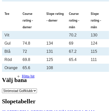
Tee
Course
Slope rating
Course
Slope
rating -
- damer
rating -
rating -
damer
män
män
Vit
70.2
130
Golfpaket
Gul
74.8
134
69
124
Blå
72
131
67.2
115
Röd
69.8
125
65.4
111
Orange
65.6
108
Hitta hit
Välj bana
Slopetabeller