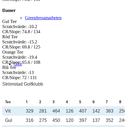
Damer
Greenfeesamarbeten
Gul Tee
Scratchvärde: -10.2
CR/Slope: 74.8 / 134
Röd Tee
Scratchvärde: -15.2
CR/Slope: 69.8 / 125
Orange Tee
Scratchvärde: -19.4
CR/Slope: 65.6 / 108
Gäst
Blå Tee
Scratchvärde: -13
CR/Slope: 72 / 131
Strömstad Golfklubb
Tee
1
2
3
4
5
6
7
8
Boka starttid
Vit
329
281
464
126
407
142
383
256
Gul
316
275
450
120
397
137
352
246