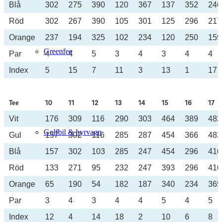
Blå
302
275
390
120
367
137
352
246
Röd
302
267
390
105
301
125
296
217
Orange
237
194
325
102
234
120
250
159
Greenfee
Par
4
4
5
3
4
3
4
4
Index
5
15
7
11
3
13
1
17
Tee
10
11
12
13
14
15
16
17
Vit
176
309
116
290
303
464
389
482
Golfbil & hyrvagn
Gul
157
302
116
285
287
454
366
482
Blå
157
302
103
285
247
454
296
410
Röd
133
271
95
232
247
393
296
410
Orange
65
190
54
182
187
340
234
365
Par
3
4
3
4
4
5
4
5
Ställplats
Index
12
4
14
18
2
10
6
8