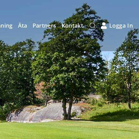
äning
Äta
Partners
Kontakt
Logga In