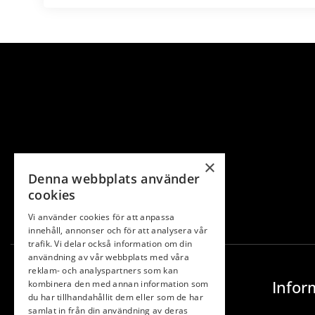
×
Denna webbplats använder
cookies
Vi använder cookies för att anpassa
innehåll, annonser och för att analysera vår
trafik. Vi delar också information om din
användning av vår webbplats med våra
reklam- och analyspartners som kan
Infor
kombinera den med annan information som
du har tillhandahållit dem eller som de har
samlat in från din användning av deras