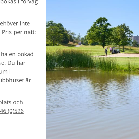
bokas i förväg
behöver inte
 Pris per natt:
k ha en bokad
se. Du har
rum i
ubbhuset är
plats och
46 (0)526