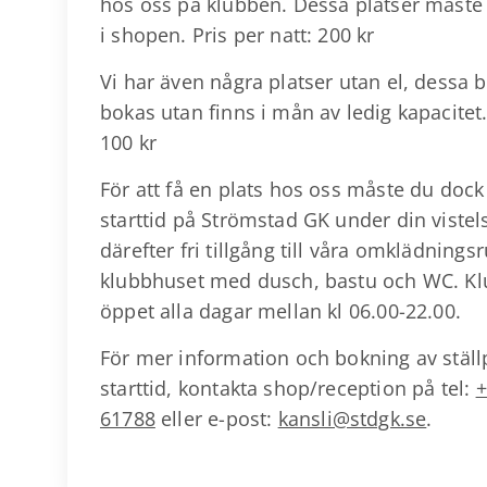
hos oss på klubben. Dessa platser måste 
i shopen. Pris per natt: 200 kr
Vi har även några platser utan el, dessa 
bokas utan finns i mån av ledig kapacitet.
100 kr
För att få en plats hos oss måste du doc
starttid på Strömstad GK under din vistel
därefter fri tillgång till våra omklädnings
klubbhuset med dusch, bastu och WC. Kl
öppet alla dagar mellan kl 06.00-22.00.
För mer information och bokning av ställ
starttid, kontakta shop/reception på tel:
+
61788
eller e-post:
kansli@stdgk.se
.