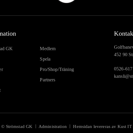
mation
Kontak
Golfbane
tad GK
Medlem
452 90 St
Spela
0526-617
er
Pro/Shop/Träning
kansli@st
Partners
t
|
|
© Strömstad GK
Administration
Hemsidan levereras av Kust IT