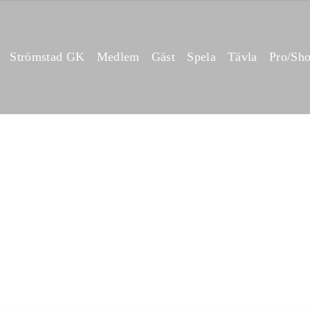
Strömstad GK
Medlem
Gäst
Spela
Tävla
Pro/Sho