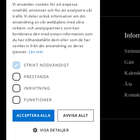
Vi använder cookies för att anpassa
innehåll, annonser och för att analysera vår
trafik. Vi delar också information om din
användning av vår webbplats med våra
reklam- och analyspartners som kan
kombinera den med annan information som
Infor
du har tillhandahållit dem eller som de har
samlat in från din användning av deras
Ströms
tjänster.
Läs mer
Gäst
STRIKT NÖDVÄNDIGT
Kalend
PRESTANDA
Äta
INRIKTNING
Kontak
FUNKTIONER
ACCEPTERA ALLA
AVVISA ALLT
VISA DETALJER