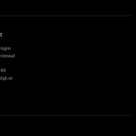
t
vägen
römstad
 88
dgk.se