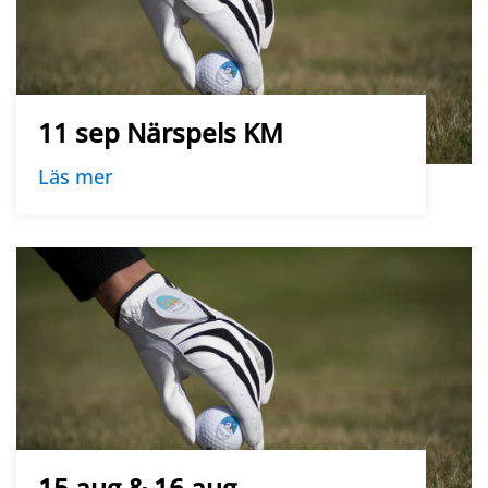
11 sep Närspels KM
Läs mer
15 aug & 16 aug