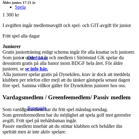
Äldre junior, 17-21 år
Spela
1 300 kr
I avgiften ingår medlemsavgift och spel- och GIT-avgift för junior
Fritt spel alla dagar
Juniorer
Gratis juniorträning enligt schema ingår för alla knattar och juniorer.
Som junior under 14 år och medlem i Strömstad GK spelar du
Om banan
dessutom gratis på alla banor inom BDGF hela året. För äldre
juniorer, se
se info här.
Alla juniorer spelar gratis på Dynekilen, krav är dock att meddela
klubben per telefon eller mejl att du tänker gästspela senast dagen
före spel. Samma villkor gäller för Dynekilens juniorer hos oss.
Vardagsmedlem / Greenfeemedlem/ Passiv medlem
Banguide
Som vardagsmedlem har du fritt spel måndag-torsdag.
Som greenfeemedlem har du möjlighet att spela golf mot greenfee
avgift. Fritt spel på trehålsbanan ingår.
Passiv medlem innebär att du stöttar klubben och behåller din
spelrätt men är inte aktiv spelare.