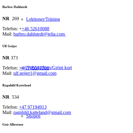
Barbro Dahlstedt
NR
269
Lektioner/Träning
Telefon: +
+46 52610088
Mail:
barbro.dahlstedt@telia.com
Ulf Geijer
NR
373
Nybörjarkurs/Grönt kort
Telefon:
+46 705517796
Mail:
ulf.geijer1@gmail.com
Ragnhild Katteland
NR
534
Telefon:
+47 97194913
Mail:
ragnhild.katteland@gmail.com
Shopen
Geir Albretsen