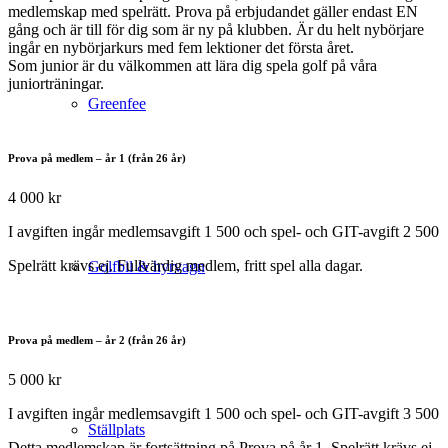
medlemskap med spelrätt. Prova på erbjudandet gäller endast EN
gång och är till för dig som är ny på klubben. Är du helt nybörjare
ingår en nybörjarkurs med fem lektioner det första året.
Som junior är du välkommen att lära dig spela golf på våra
juniorträningar.
Greenfee
Prova på medlem – år 1 (från 26 år)
4 000 kr
I avgiften ingår medlemsavgift 1 500 och spel- och GIT-avgift 2 500
Spelrätt krävs ej. Fullvärdig medlem, fritt spel alla dagar.
Golfbil & hyrvagn
Prova på medlem – år 2 (från 26 år)
5 000 kr
I avgiften ingår medlemsavgift 1 500 och spel- och GIT-avgift 3 500
Ställplats
Detta medlemskap är fortsättning på Prova på år 1. Spelrätt krävs ej.