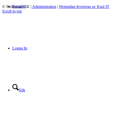
Kontakt
© Strömstad GK
|
Administration
|
Hemsidan levereras av Kust IT
Scroll to top
Logga In
Sök