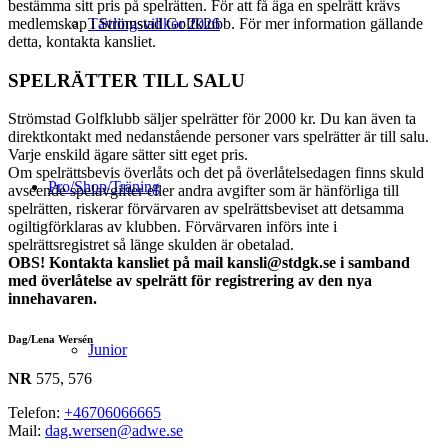
bestämma sitt pris på spelrätten. För att få äga en spelrätt krävs
medlemskap i Strömstad Golfklubb. För mer information gällande
Tävlingsvillkor 2026
detta, kontakta kansliet.
SPELRÄTTER TILL SALU
Strömstad Golfklubb säljer spelrätter för 2000 kr. Du kan även ta
direktkontakt med nedanstående personer vars spelrätter är till salu.
Varje enskild ägare sätter sitt eget pris.
Om spelrättsbevis överlåts och det på överlåtelsedagen finns skuld
Pro/Shop/Träning
avseende spelavgifter eller andra avgifter som är hänförliga till
spelrätten, riskerar förvärvaren av spelrättsbeviset att detsamma
ogiltigförklaras av klubben. Förvärvaren införs inte i
spelrättsregistret så länge skulden är obetalad.
OBS! Kontakta kansliet på mail kansli@stdgk.se i samband
med överlåtelse av spelrätt för registrering av den nya
innehavaren.
Dag/Lena Wersén
Junior
NR
575, 576
Telefon:
+46706066665
Mail:
dag.wersen@adwe.se