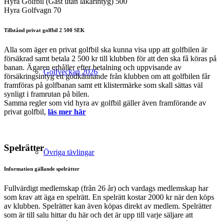
Hyra Golfbil (Gäst utan läkarintyg) 500
Hyra Golfvagn 70
Tillstånd privat golfbil 2 500 SEK
Alla som äger en privat golfbil ska kunna visa upp att golfbilen är
försäkrad samt betala 2 500 kr till klubben för att den ska få köras på
banan. Ägaren erhåller efter betalning och uppvisande av
Golfveckan 2026
försäkringsintyg ett godkännande från klubben om att golfbilen får
framföras på golfbanan samt ett klistermärke som skall sättas väl
synligt i framrutan på bilen.
Samma regler som vid hyra av golfbil gäller även framförande av
privat golfbil,
läs mer här
Spelrätter
Övriga tävlingar
Information gällande spelrätter
Fullvärdigt medlemskap (från 26 år) och vardags medlemskap har
som krav att äga en spelrätt. En spelrätt kostar 2000 kr när den köps
av klubben. Spelrätter kan även köpas direkt av medlem. Spelrätter
som är till salu hittar du här och det är upp till varje säljare att