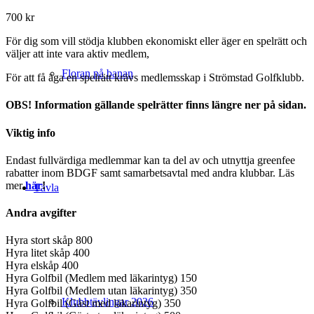
700 kr
För dig som vill stödja klubben ekonomiskt eller äger en spelrätt och
väljer att inte vara aktiv medlem,
Floran på banan
För att få äga en spelrätt krävs medlemsskap i Strömstad Golfklubb.
OBS! Information gällande spelrätter finns längre ner på sidan.
Viktig info
Endast fullvärdiga medlemmar kan ta del av och utnyttja greenfee
rabatter inom BDGF samt samarbetsavtal med andra klubbar. Läs
mer
här
!
Tävla
Andra avgifter
Hyra stort skåp 800
Hyra litet skåp 400
Hyra elskåp 400
Hyra Golfbil (Medlem med läkarintyg) 150
Hyra Golfbil (Medlem utan läkarintyg) 350
Klubbtävlingar 2026
Hyra Golfbil (Gäst med läkarintyg) 350