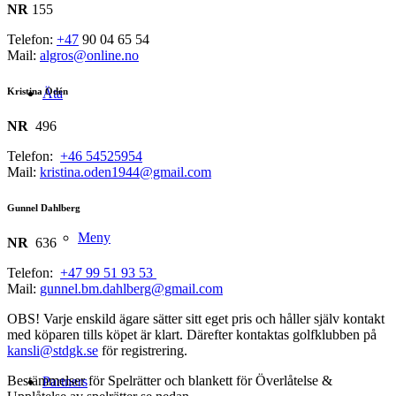
NR
155
Telefon:
+47
90 04 65 54
Mail:
algros@online.no
Äta
Kristina Odén
NR
496
Telefon:
+46 54525954
Mail:
kristina.oden1944@gmail.com
Gunnel Dahlberg
Meny
NR
636
Telefon:
+47 99 51 93 53
Mail:
gunnel.bm.dahlberg@gmail.com
OBS! Varje enskild ägare sätter sitt eget pris och håller själv kontakt
med köparen tills köpet är klart. Därefter kontaktas golfklubben på
kansli@stdgk.se
för registrering.
Bestämmelser för Spelrätter och blankett för Överlåtelse &
Partners