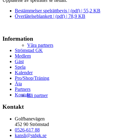
Upplåtelse av spelrätter se nedan.
Bestämmelser spelrättbevis | (pdf) | 55,2 KB
Överlåtelseblankett | (pdf) | 78,9 KB
Information
Våra partners
Strömstad GK
Medlem
Gäst
Spela
Kalender
Pro/Shop/Träning
Äta
Partners
Kontakt
Bli partner
Kontakt
Golfbanevägen
452 90 Strömstad
0526-617 88
kansli@stdgk.se