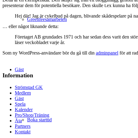
presenterar dem för potentiella besökare. Den skulle t.ex kunna ha föl
Hej där! Jag är cykelbud på dagen, blivande skådespelare på nat
Greenfeesamarbeten
… eller något liknande detta:
Företaget AB grundades 1971 och har sedan dess varit den stö
läser veckobladet varje år.
Som ny WordPress-användare bör du gå till din
adminpanel
för att ra
Gäst
Information
Strömstad GK
Medlem
Gäst
Spela
Kalender
Pro/Shop/Träning
Boka starttid
Äta
Partners
Kontakt