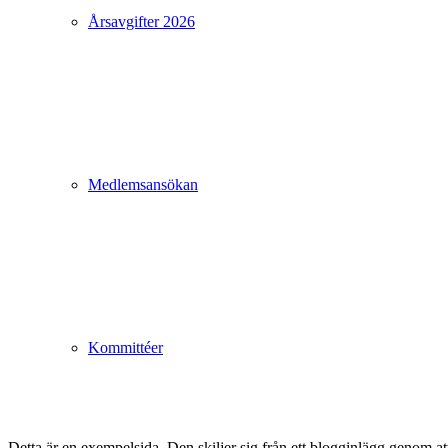
Årsavgifter 2026
Medlemsansökan
Kommittéer
Detta är en exempelsida. Den skiljer sig från ett blogginlägg genom a