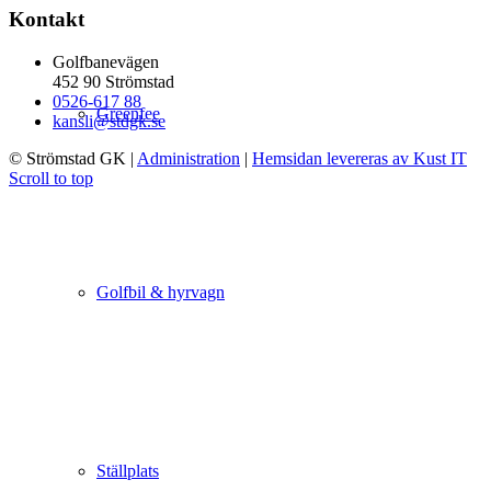
Kontakt
Golfbanevägen
452 90 Strömstad
0526-617 88
Greenfee
kansli@stdgk.se
© Strömstad GK
|
Administration
|
Hemsidan levereras av Kust IT
Scroll to top
Golfbil & hyrvagn
Ställplats