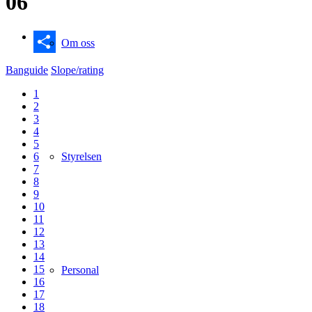
06
Om oss
Dela
Banguide
Slope/rating
1
2
3
4
5
6
Styrelsen
7
8
9
10
11
12
13
14
15
Personal
16
17
18