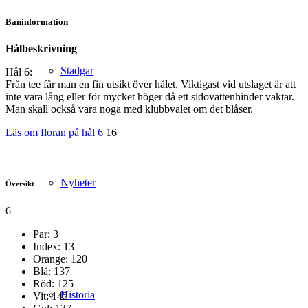
Baninformation
Hålbeskrivning
Stadgar
Hål 6:
Från tee får man en fin utsikt över hålet. Viktigast vid utslaget är att
inte vara lång eller för mycket höger då ett sidovattenhinder vaktar.
Man skall också vara noga med klubbvalet om det blåser.
Läs om floran på hål 6
16
Nyheter
Översikt
6
Par: 3
Index: 13
Orange: 120
Blå: 137
Röd: 125
Historia
Vit: 142