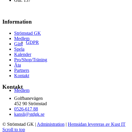
Gul: 137
Information
Strömstad GK
Medlem
GDPR
Gäst
Spela
Kalender
Pro/Shop/Träning
Äta
Partners
Kontakt
Kontakt
Medlem
Golfbanevägen
452 90 Strömstad
0526-617 88
kansli@stdgk.se
© Strömstad GK
|
Administration
|
Hemsidan levereras av Kust IT
Scroll to top