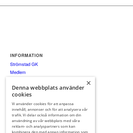
INFORMATION
Strömstad GK
Medlem
Gäst
×
Denna webbplats använder
Spela
cookies
Kalender
Pro/Shop/Träning
Vi använder cookies för att anpassa
innehåll, annonser och för att analysera vår
Äta
trafik. Vi delar också information om din
Partners
användning av vår webbplats med våra
reklam- och analyspartners som kan
Kontakt
kombinera den med annan information som