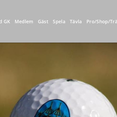
d GK
Medlem
Gäst
Spela
Tävla
Pro/Shop/Tr