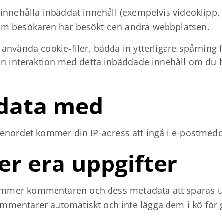
nnehålla inbäddat innehåll (exempelvis videoklipp, bi
om besökaren har besökt den andra webbplatsen.
nvända cookie-filer, bädda in ytterligare spårning 
in interaktion med detta inbäddade innehåll om du h
a data med
senordet kommer din IP-adress att ingå i e-postmedd
er era uppgifter
er kommentaren och dess metadata att sparas utan 
mmentarer automatiskt och inte lägga dem i kö för 