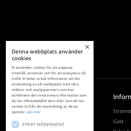
×
Denna webbplats använder
cookies
Vi använder cookies för att anpassa
innehåll, annonser och för att analysera vår
trafik. Vi delar också information om din
användning av vår webbplats med våra
reklam- och analyspartners som kan
Infor
kombinera den med annan information som
du har tillhandahållit dem eller som de har
samlat in från din användning av deras
Ströms
tjänster.
Läs mer
Gäst
STRIKT NÖDVÄNDIGT