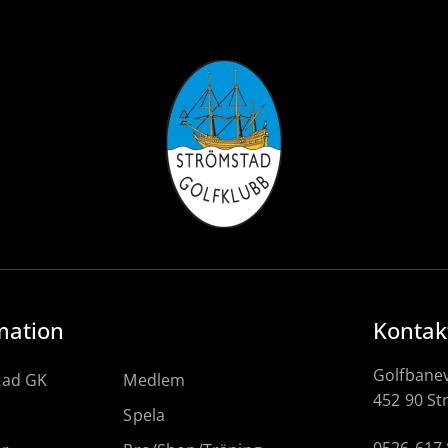
mation
Kontak
Golfbane
tad GK
Medlem
452 90 S
Spela