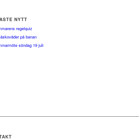
ASTE NYTT
marens regelquiz
 åskoväder på banan
marmöte söndag 19 juli
TAKT