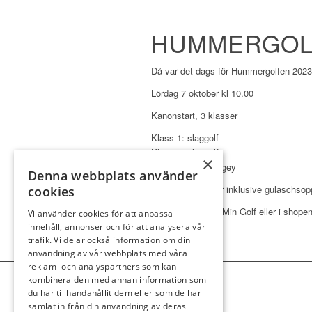
HUMMERGOL
Då var det dags för Hummergolfen 2023 
Lördag 7 oktober kl 10.00
Kanonstart, 3 klasser
Klass 1: slaggolf
Klass 2: slaggolf
×
Klass 3: poängbogey
Denna webbplats använder
Startavgift: 300 kr inklusive gulaschsop
cookies
Anmälan gör du i Min Golf eller i shope
Vi använder cookies för att anpassa
innehåll, annonser och för att analysera vår
trafik. Vi delar också information om din
användning av vår webbplats med våra
reklam- och analyspartners som kan
kombinera den med annan information som
du har tillhandahållit dem eller som de har
samlat in från din användning av deras