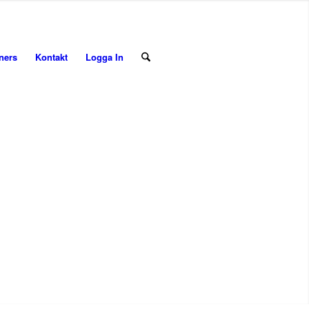
ners
Kontakt
Logga In