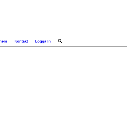
ners
Kontakt
Logga In