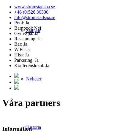
www.stromstadspa.se
+46 (0)526 30300
info@stromstadspa.se
Pool: Ja
Barnpool: Nej
Stadgar
Gym/Spa: Ja
Restaurang: Ja
Bar: Ja
WiFi: Ja
Hiss: Ja
Parkering: Ja
Konferenslokal: Ja
Nyheter
Våra partners
Historia
Information