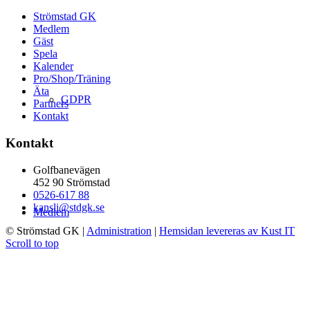
Strömstad GK
Medlem
Gäst
Spela
Kalender
Pro/Shop/Träning
Äta
GDPR
Partners
Kontakt
Kontakt
Golfbanevägen
452 90 Strömstad
0526-617 88
kansli@stdgk.se
Medlem
© Strömstad GK
|
Administration
|
Hemsidan levereras av Kust IT
Scroll to top