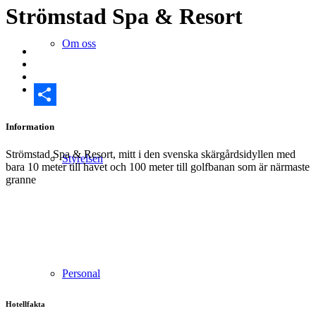
Strömstad Spa & Resort
Om oss
Dela
Information
Strömstad Spa & Resort, mitt i den svenska skärgårdsidyllen med
Styrelsen
bara 10 meter till havet och 100 meter till golfbanan som är närmaste
granne
Personal
Hotellfakta