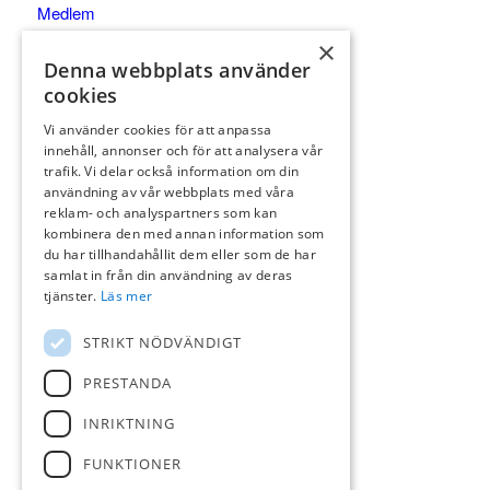
Medlem
Gäst
×
Denna webbplats använder
Spela
cookies
Kalender
Pro/Shop/Träning
Vi använder cookies för att anpassa
innehåll, annonser och för att analysera vår
Äta
trafik. Vi delar också information om din
Partners
användning av vår webbplats med våra
reklam- och analyspartners som kan
Kontakt
kombinera den med annan information som
du har tillhandahållit dem eller som de har
samlat in från din användning av deras
tjänster.
Läs mer
KONTAKT
STRIKT NÖDVÄNDIGT
Golfbanevägen
PRESTANDA
452 90 Strömstad
INRIKTNING
0526-617 88
kansli@stdgk.se
FUNKTIONER